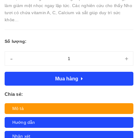
làm giảm mệt nhọc ngay lập tức. Các nghiên cứu cho thấy Nho
tươi có chứa vitamin A, C, Calcium và sắt giúp duy trì sức
khỏe...
Số lượng:
-
+
Mua hàng
Chia sẻ:
Mô tả
Hướng dẫn
Nhận xét